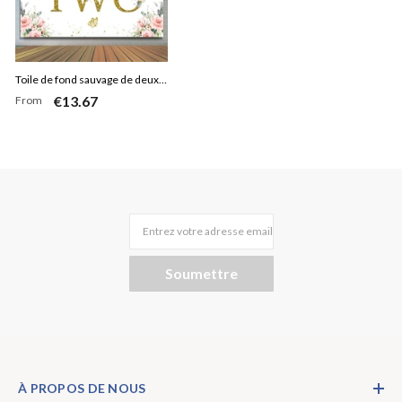
Toile de fond sauvage de deux
€13.67
From
anniversaires de papillons
scintillants de fleurs roses
Entrez votre adresse email
Soumettre
À PROPOS DE NOUS