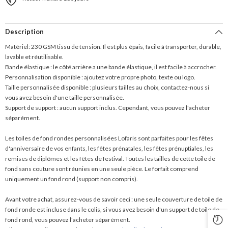
Description
Matériel: 230 GSM tissu de tension. Il est plus épais, facile à transporter, durable,
lavable et réutilisable.
Bande élastique : le côté arrière a une bande élastique, il est facile à accrocher.
Personnalisation disponible : ajoutez votre propre photo, texte ou logo.
Taille personnalisée disponible : plusieurs tailles au choix, contactez-nous si
vous avez besoin d'une taille personnalisée.
Support de support : aucun support inclus. Cependant, vous pouvez l'acheter
séparément.
Les toiles de fond rondes personnalisées Lofaris sont parfaites pour les fêtes
d'anniversaire de vos enfants, les fêtes prénatales, les fêtes prénuptiales, les
remises de diplômes et les fêtes de festival. Toutes les tailles de cette toile de
fond sans couture sont réunies en une seule pièce. Le forfait comprend
uniquement un fond rond (support non compris).
Avant votre achat, assurez-vous de savoir ceci : une seule couverture de toile de
fond ronde est incluse dans le colis, si vous avez besoin d'un support de toile de
fond rond, vous pouvez l'acheter séparément.