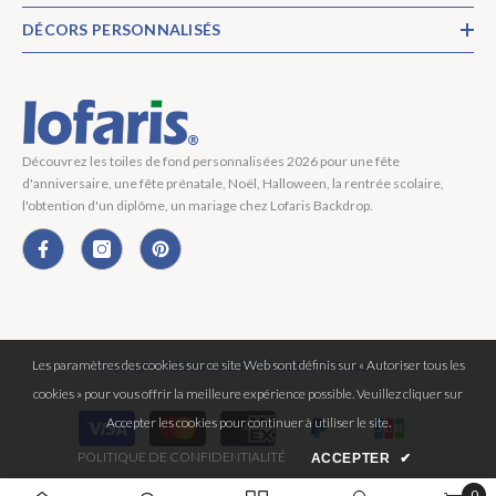
DÉCORS PERSONNALISÉS
Découvrez les toiles de fond personnalisées 2026 pour une fête
d'anniversaire, une fête prénatale, Noël, Halloween, la rentrée scolaire,
l'obtention d'un diplôme, un mariage chez Lofaris Backdrop.
Les paramètres des cookies sur ce site Web sont définis sur « Autoriser tous les
Copyright © 2026 Lofaris® Tous Droits Réservés.
cookies » pour vous offrir la meilleure expérience possible. Veuillez cliquer sur
Moyens
Accepter les cookies pour continuer à utiliser le site.
de
POLITIQUE DE CONFIDENTIALITÉ
ACCEPTER
✔
paiement
0