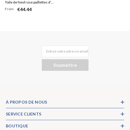
Toile de fond rose paillettes d'or
€44.44
From
pour toile de fond de douche de
bébé
Entrez votre adresse email
Soumettre
À PROPOS DE NOUS
SERVICE CLIENTS
BOUTIQUE