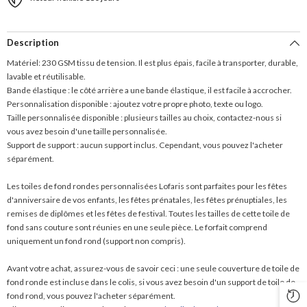
Description
Matériel: 230 GSM tissu de tension. Il est plus épais, facile à transporter, durable,
lavable et réutilisable.
Bande élastique : le côté arrière a une bande élastique, il est facile à accrocher.
Personnalisation disponible : ajoutez votre propre photo, texte ou logo.
Taille personnalisée disponible : plusieurs tailles au choix, contactez-nous si
vous avez besoin d'une taille personnalisée.
Support de support : aucun support inclus. Cependant, vous pouvez l'acheter
séparément.
Les toiles de fond rondes personnalisées Lofaris sont parfaites pour les fêtes
d'anniversaire de vos enfants, les fêtes prénatales, les fêtes prénuptiales, les
remises de diplômes et les fêtes de festival. Toutes les tailles de cette toile de
fond sans couture sont réunies en une seule pièce. Le forfait comprend
uniquement un fond rond (support non compris).
Avant votre achat, assurez-vous de savoir ceci : une seule couverture de toile de
fond ronde est incluse dans le colis, si vous avez besoin d'un support de toile de
fond rond, vous pouvez l'acheter séparément.