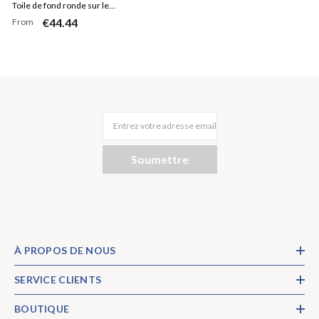
Toile de fond ronde sur le
€44.44
From
thème de la jungle Safari pour la
fête des enfants
Entrez votre adresse email
Soumettre
À PROPOS DE NOUS
SERVICE CLIENTS
BOUTIQUE