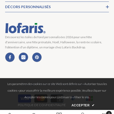
DÉCORS PERSONNALISÉS
Découvrez les toiles de fond personnalisées 2026 pour une fête
d'anniversaire, une fête prénatale, Noël, Halloween, la rentrée scolaire,
l'obtention d'un diplôme, un mariage chez Lofaris Backdrop.
Les paramètres des cookies sur ce site Web sont définis sur « Autoriser tous les
Copyright © 2026 Lofaris® Tous Droits Réservés.
cookies » pour vous offrir la meilleure expérience possible. Veuillez cliquer sur
Moyens
Accepter les cookies pour continuer à utiliser le site.
de
POLITIQUE DE CONFIDENTIALITÉ
ACCEPTER
✔
paiement
0