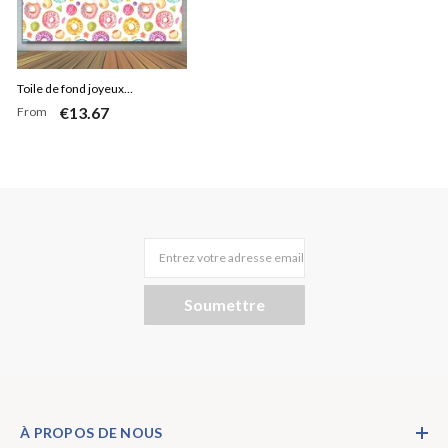
Toile de fond joyeux
€13.67
From
anniversaire sur le thème des
beignets sucrés colorés
Entrez votre adresse email
Soumettre
À PROPOS DE NOUS