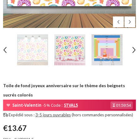
Toile de fond joyeux anniversaire sur le thème des beignets
sucrés colorés
❤
Saint-Valentin
-5 % Code :
STVAL5
⏳
01:59:53
Expédié sous :
3-5 jours ouvrables
(hors commandes personnalisées)
€13.67