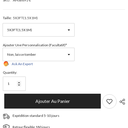
SKU:
AH0B891-E
Taille:
5X3FT(1.5X1M)
Ajouter Une Personnalisation (facultatif)*
Ask An Expert
Quantity:
Ajouter Au Panier
Expédition standard 5-10 jours
Retour flexible 180 jours