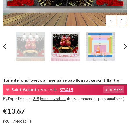
Toile de fond joyeux anniversaire papillon rouge scintillant or
❤
Saint-Valentin
-5 % Code :
STVAL5
⏳
01:59:53
Expédié sous :
3-5 jours ouvrables
(hors commandes personnalisées)
€13.67
SKU:
AH0C854-E