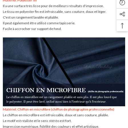
Matériel: Polyester fin
Il a une surface très lisse pour de meilleurs résultats d'impression.
Le tissu en polyester fin est infroissable, sans couture, doux et léger.
C'est un rangement lavable et pliable.
Il peut également être utilisé comme tapisserie.
Facile à accrocher sur support de fond.
Matériel: Chiffon en microfibre (chiffon de photographie professionnelle)
Le chiffon en microfibre est infroissable, doux et sans couture, pliable.
Le motif est réaliste et le sens stéréo est fort.
Impression numérique, fidélité des couleurs et effet artistique.