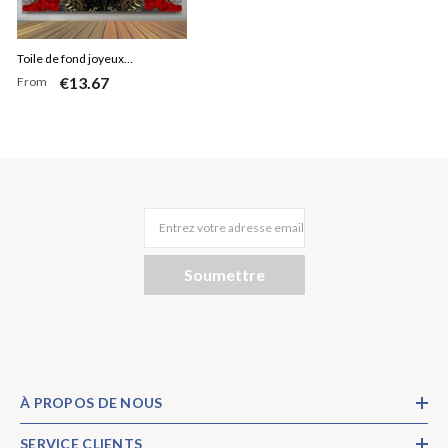
Toile de fond joyeux
€13.67
From
anniversaire papillon rouge
scintillant or
Entrez votre adresse email
Soumettre
À PROPOS DE NOUS
SERVICE CLIENTS