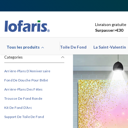
Ignorer Et Passer Au Contenu
Livraison gratuite
Surpasser>€30
Tous les produits
Toile De Fond
La Saint-Valentin
Categories
Arrière-Plans D’Anniversaire
Fond De Douche Pour Bébé
Arrière-Plans Des Fêtes
Trousse De Fond Ronde
Kit De Fond D’Arc
Support De Toile De Fond