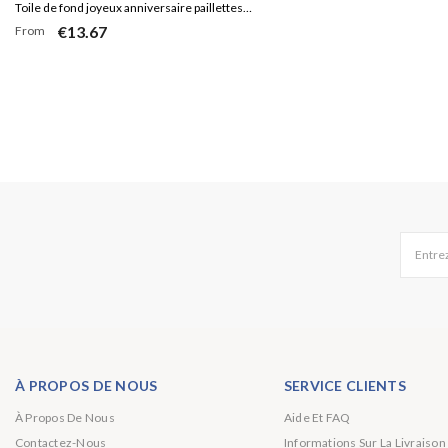
Toile de fond joyeux anniversaire paillettes
€13.67
From
dorées colorées pour fille
Entrez
À PROPOS DE NOUS
SERVICE CLIENTS
À Propos De Nous
Aide Et FAQ
Contactez-Nous
Informations Sur La Livraison