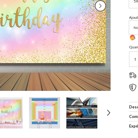
Ajout
Quant
Desc
Com
Expé