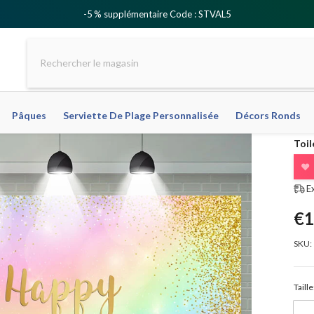
-5 % supplémentaire Code : STVAL5
Pâques
Serviette De Plage Personnalisée
Décors Ronds
Toil
❤
E
€1
SKU:
Taille