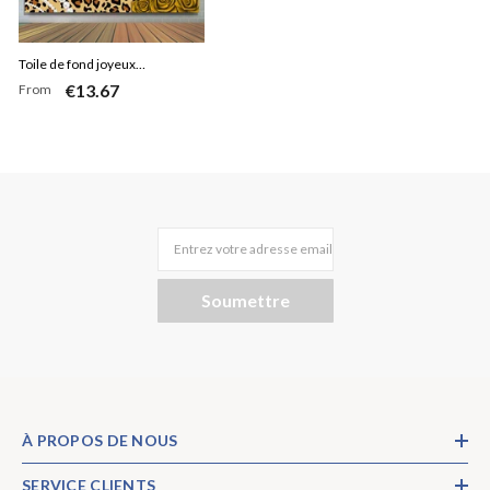
Toile de fond joyeux
€13.67
From
anniversaire léopard paillettes
dorées
Entrez votre adresse email
Soumettre
À PROPOS DE NOUS
SERVICE CLIENTS