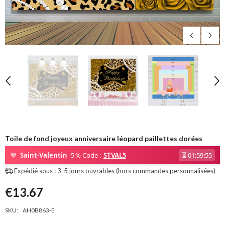
Toile de fond joyeux anniversaire léopard paillettes dorées
❤
Saint-Valentin
-5 % Code :
STVAL5
⏳
01:59:54
Expédié sous :
3-5 jours ouvrables
(hors commandes personnalisées)
€13.67
SKU:
AH0B863-E