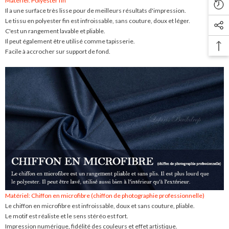
Matériel: Polyester fin
Il a une surface très lisse pour de meilleurs résultats d'impression.
Le tissu en polyester fin est infroissable, sans couture, doux et léger.
C'est un rangement lavable et pliable.
Il peut également être utilisé comme tapisserie.
Facile à accrocher sur support de fond.
Matériel: Chiffon en microfibre (chiffon de photographie professionnelle)
Le chiffon en microfibre est infroissable, doux et sans couture, pliable.
Le motif est réaliste et le sens stéréo est fort.
Impression numérique, fidélité des couleurs et effet artistique.