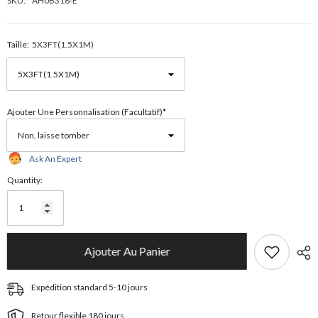
SKU:
AH0B316-E
Taille:
5X3FT(1.5X1M)
Ajouter Une Personnalisation (facultatif)*
Ask An Expert
Quantity:
Ajouter Au Panier
Expédition standard 5-10 jours
Retour flexible 180 jours