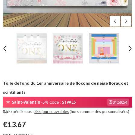
Toile de fond du 1er anniversaire de flocons de neige floraux et
scintillants
❤
Saint-Valentin
-5 % Code :
STVAL5
⏳
01:59:53
Expédié sous :
3-5 jours ouvrables
(hors commandes personnalisées)
€13.67