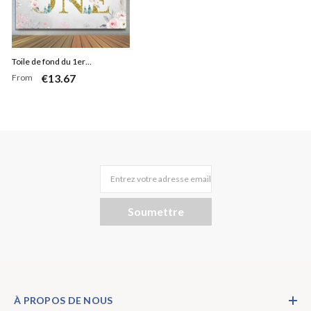
Toile de fond du 1er
€13.67
From
anniversaire de flocons de
neige floraux et scintillants
Entrez votre adresse email
Soumettre
À PROPOS DE NOUS