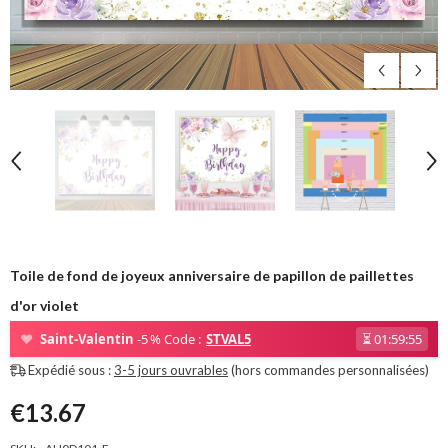
Toile de fond de joyeux anniversaire de papillon de paillettes
d'or violet
❤
Saint-Valentin
-5 % Code :
STVAL5
⏳
01:59:54
Expédié sous :
3-5 jours ouvrables
(hors commandes personnalisées)
€13.67