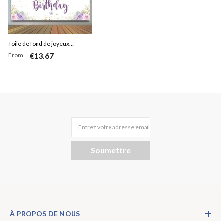
Toile de fond de joyeux
€13.67
From
anniversaire de papillon de
paillettes d'or violet
Entrez votre adresse email
Soumettre
À PROPOS DE NOUS