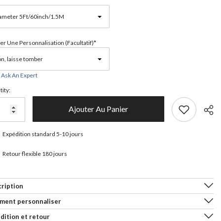
er Une Personnalisation (facultatif)*
Ask An Expert
ity:
Ajouter Au Panier
Expédition standard 5-10 jours
Retour flexible 180 jours
Parta
ription
ment personnaliser
dition et retour