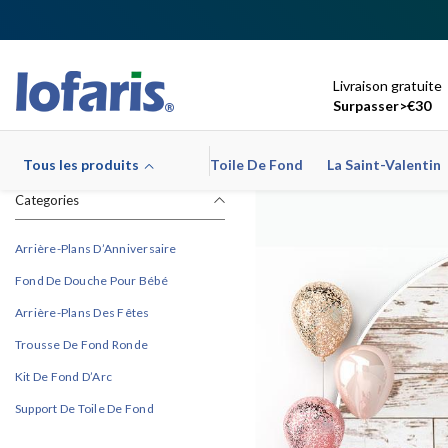
Ignorer Et Passer Au Contenu
Livraison gratuite
Surpasser>€30
Tous les produits
Toile De Fond
La Saint-Valentin
Categories
Arrière-Plans D’Anniversaire
Fond De Douche Pour Bébé
Arrière-Plans Des Fêtes
Trousse De Fond Ronde
Kit De Fond D’Arc
Support De Toile De Fond