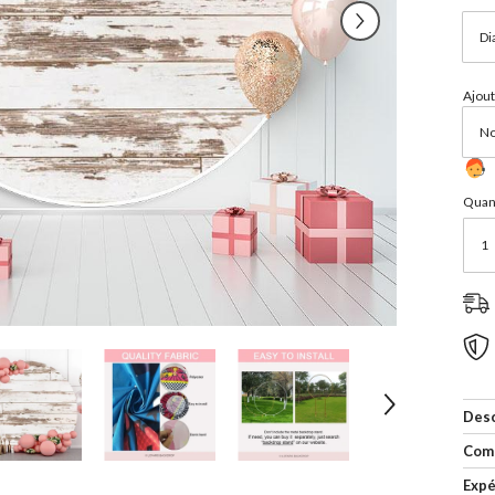
Ajout
Quant
Desc
Com
Expé