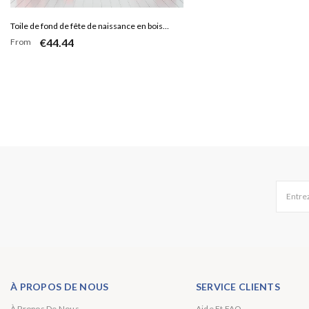
Toile de fond de fête de naissance en bois
€44.44
From
vieux rond personnalisé simple gris
Entrez
À PROPOS DE NOUS
SERVICE CLIENTS
À Propos De Nous
Aide Et FAQ