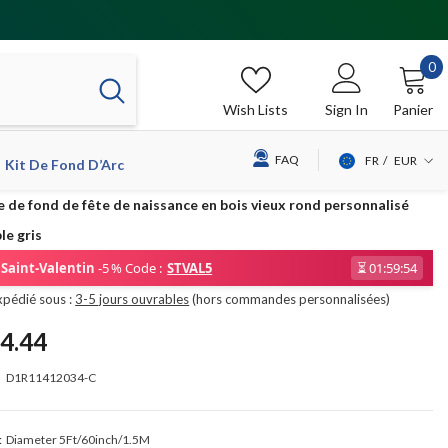
0
0
it
Wish Lists
Sign In
Panier
FAQ
FR
EUR
Kit De Fond D’Arc
USD
e de fond de fête de naissance en bois vieux rond personnalisé
EUR
le gris
GBP
Saint-Valentin
-5 % Code :
STVAL5
⏳
01:59:54
CHF
xpédié sous :
3-5 jours ouvrables
(hors commandes personnalisées)
4.44
D1R11412034-C
:
Diameter 5Ft/60inch/1.5M