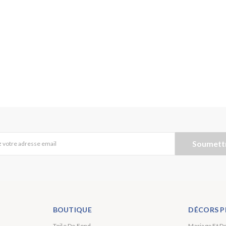
Soumett
 votre adresse email
BOUTIQUE
DÉCORS P
Toile De Fond
Mariage Et D