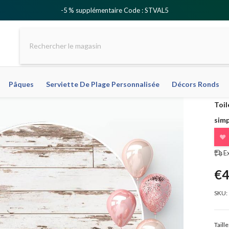
-5 % supplémentaire Code : STVAL5
Pâques
Serviette De Plage Personnalisée
Décors Ronds
Toil
simp
❤
E
€4
SKU:
Taille