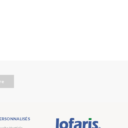
re
ERSONNALISÉS
ouche Nuptiale