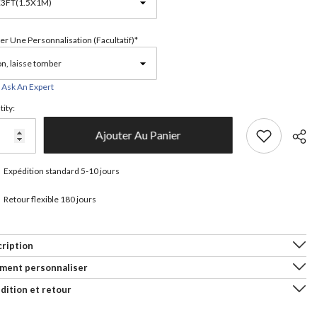
er Une Personnalisation (facultatif)*
Ask An Expert
ity:
Ajouter Au Panier
Expédition standard 5-10 jours
Retour flexible 180 jours
Parta
ription
ment personnaliser
dition et retour