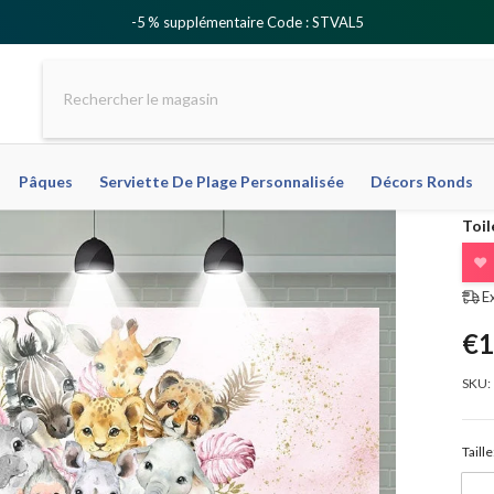
-5 % supplémentaire Code : STVAL5
Pâques
Serviette De Plage Personnalisée
Décors Ronds
Toil
❤
E
€1
SKU:
Taille