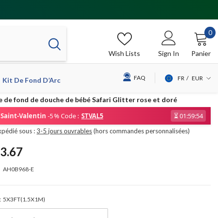
0
0
it
Wish Lists
Sign In
Panier
FAQ
FR
EUR
Kit De Fond D’Arc
USD
e de fond de douche de bébé Safari Glitter rose et doré
EUR
Saint-Valentin
-5 % Code :
STVAL5
⏳
01:59:54
GBP
xpédié sous :
3-5 jours ouvrables
(hors commandes personnalisées)
CHF
3.67
AH0B968-E
:
5X3FT(1.5X1M)