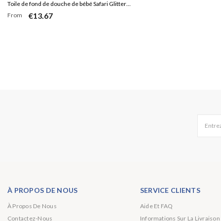
Toile de fond de douche de bébé Safari Glitter
€13.67
From
rose et doré
Entrez
À PROPOS DE NOUS
SERVICE CLIENTS
À Propos De Nous
Aide Et FAQ
Contactez-Nous
Informations Sur La Livraison