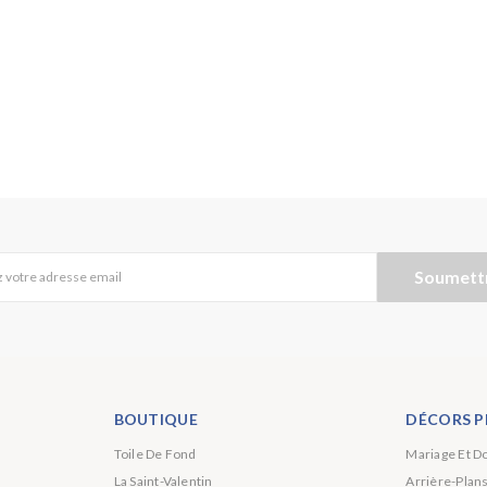
Soumett
 votre adresse email
BOUTIQUE
DÉCORS P
Toile De Fond
Mariage Et D
La Saint-Valentin
Arrière-Plan