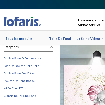
Ignorer Et Passer Au Contenu
Livraison gratuite
Surpasser>€30
Tous les produits
Toile De Fond
La Saint-Valentin
Categories
Arrière-Plans D’Anniversaire
Fond De Douche Pour Bébé
Arrière-Plans Des Fêtes
Trousse De Fond Ronde
Kit De Fond D’Arc
Support De Toile De Fond