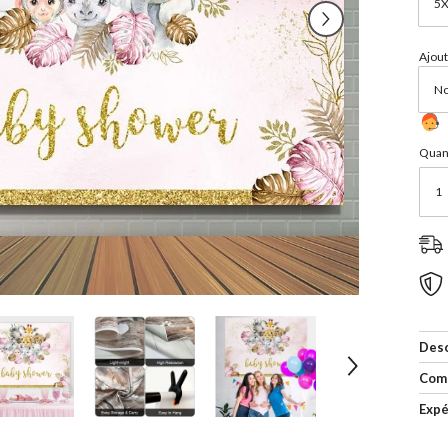
Ajout
Quant
Desc
Com
Expé