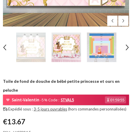
Toile de fond de douche de bébé petite princesse et ours en
peluche
❤
Saint-Valentin
-5 % Code :
STVAL5
⏳
01:59:54
Expédié sous :
3-5 jours ouvrables
(hors commandes personnalisées)
€13.67