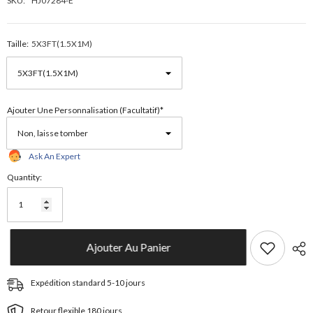
SKU:
HJ07284-E
Taille:
5X3FT(1.5X1M)
Ajouter Une Personnalisation (facultatif)*
Ask An Expert
Quantity:
Ajouter Au Panier
Expédition standard 5-10 jours
Retour flexible 180 jours