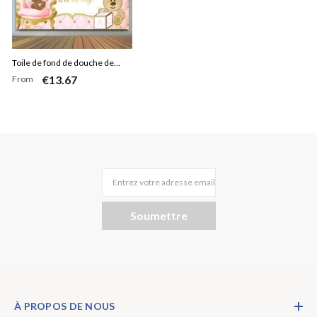
Toile de fond de douche de
€13.67
From
bébé petite princesse et ours en
peluche
Entrez votre adresse email
Soumettre
À PROPOS DE NOUS