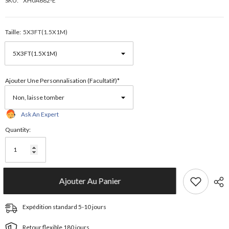
SKU:
XH0A682-E
Taille:
5X3FT(1.5X1M)
Ajouter Une Personnalisation (facultatif)*
Ask An Expert
Quantity:
Ajouter Au Panier
Expédition standard 5-10 jours
Retour flexible 180 jours