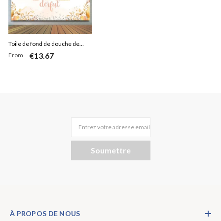
Toile de fond de douche de
€13.67
From
bébé citrouille et feuilles jaunes
pour fille
Entrez votre adresse email
Soumettre
À PROPOS DE NOUS