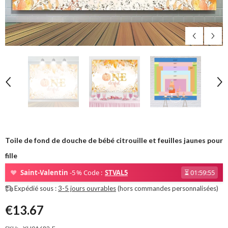
Toile de fond de douche de bébé citrouille et feuilles jaunes pour
fille
❤
Saint-Valentin
-5 % Code :
STVAL5
⏳
01:59:53
Expédié sous :
3-5 jours ouvrables
(hors commandes personnalisées)
€13.67