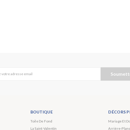
Soumett
 votre adresse email
BOUTIQUE
DÉCORS P
Toile De Fond
Mariage Et D
La Saint-Valentin
Arrière-Plan