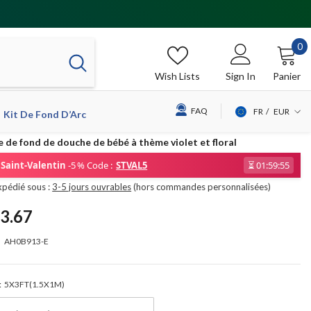
0
0
it
Wish Lists
Sign In
Panier
FAQ
FR
EUR
Kit De Fond D’Arc
USD
e de fond de douche de bébé à thème violet et floral
EUR
Saint-Valentin
-5 % Code :
STVAL5
⏳
01:59:54
GBP
xpédié sous :
3-5 jours ouvrables
(hors commandes personnalisées)
CHF
3.67
AH0B913-E
:
5X3FT(1.5X1M)