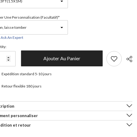
er Une Personnalisation (facultatif)*
Ask An Expert
ity:
Ajouter Au Panier
Expédition standard 5-10 jours
Retour flexible 180 jours
Parta
ription
ment personnaliser
dition et retour