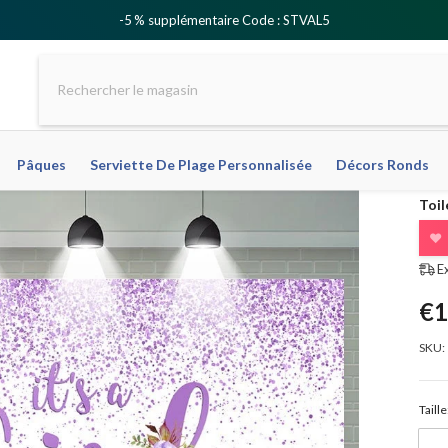
-5 % supplémentaire Code : STVAL5
Pâques
Serviette De Plage Personnalisée
Décors Ronds
Toil
❤
E
€1
SKU:
Taille