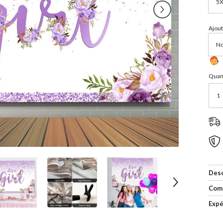
Ajout
Quant
Desc
Com
Expé