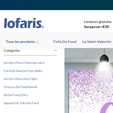
Ignorer Et Passer Au Contenu
Livraison gratuite
Surpasser>€30
Tous les produits
Toile De Fond
La Saint-Valentin
Categories
Arrière-Plans D’Anniversaire
Fond De Douche Pour Bébé
Arrière-Plans Des Fêtes
Trousse De Fond Ronde
Kit De Fond D’Arc
Support De Toile De Fond