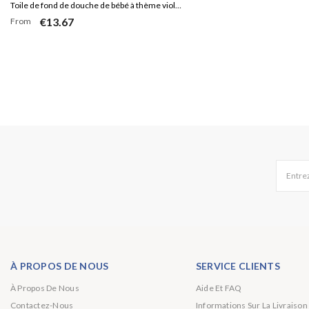
Toile de fond de douche de bébé à thème violet
€13.67
From
et floral
Entrez
À PROPOS DE NOUS
SERVICE CLIENTS
À Propos De Nous
Aide Et FAQ
Contactez-Nous
Informations Sur La Livraison