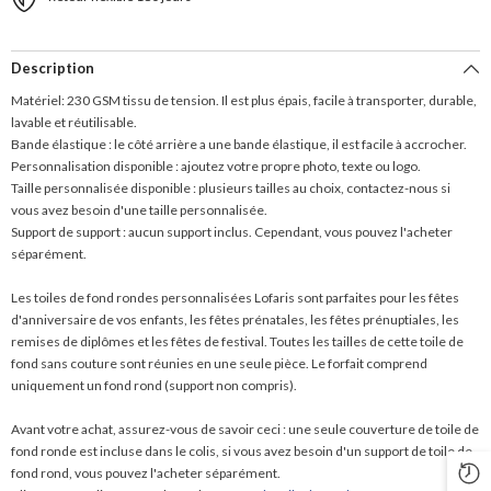
Description
Matériel: 230 GSM tissu de tension. Il est plus épais, facile à transporter, durable,
lavable et réutilisable.
Bande élastique : le côté arrière a une bande élastique, il est facile à accrocher.
Personnalisation disponible : ajoutez votre propre photo, texte ou logo.
Taille personnalisée disponible : plusieurs tailles au choix, contactez-nous si
vous avez besoin d'une taille personnalisée.
Support de support : aucun support inclus. Cependant, vous pouvez l'acheter
séparément.
Les toiles de fond rondes personnalisées Lofaris sont parfaites pour les fêtes
d'anniversaire de vos enfants, les fêtes prénatales, les fêtes prénuptiales, les
remises de diplômes et les fêtes de festival. Toutes les tailles de cette toile de
fond sans couture sont réunies en une seule pièce. Le forfait comprend
uniquement un fond rond (support non compris).
Avant votre achat, assurez-vous de savoir ceci : une seule couverture de toile de
fond ronde est incluse dans le colis, si vous avez besoin d'un support de toile de
fond rond, vous pouvez l'acheter séparément.