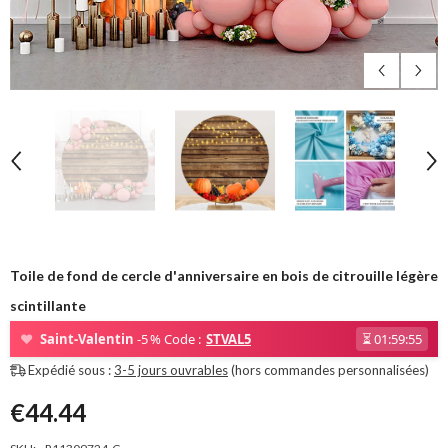
Toile de fond de cercle d'anniversaire en bois de citrouille légère
scintillante
❤
Saint-Valentin
-5 % Code :
STVAL5
⏳
01:59:53
Expédié sous :
3-5 jours ouvrables
(hors commandes personnalisées)
€44.44