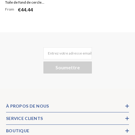
Toile de fond de cercle
€44.44
From
d'anniversaire en bois de
citrouille légère scintillante
Entrez votre adresse email
Soumettre
À PROPOS DE NOUS
SERVICE CLIENTS
BOUTIQUE