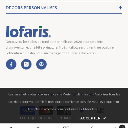
DÉCORS PERSONNALISÉS
Découvrez les toiles de fond personnalisées 2026 pour une fête
d'anniversaire, une fête prénatale, Noël, Halloween, la rentrée scolaire,
l'obtention d'un diplôme, un mariage chez Lofaris Backdrop.
Les paramètres des cookies sur ce site Web sont définis sur « Autoriser tous les
Copyright © 2026 Lofaris® Tous Droits Réservés.
cookies » pour vous offrir la meilleure expérience possible. Veuillez cliquer sur
Moyens
Accepter les cookies pour continuer à utiliser le site.
de
POLITIQUE DE CONFIDENTIALITÉ
ACCEPTER
✔
paiement
0