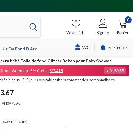
0
0
it
Wish Lists
Sign In
Panier
FAQ
FR
EUR
Kit De Fond D’Arc
USD
sera bébé Toile de fond Giltter Bokeh pour Baby Shower
EUR
Saint-Valentin
-5 % Code :
STVAL5
⏳
01:59:54
GBP
xpédié sous :
3-5 jours ouvrables
(hors commandes personnalisées)
CHF
3.67
AH0A730-E
:
5X3FT(1.5X1M)