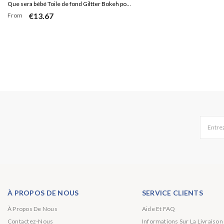
Que sera bébé Toile de fond Giltter Bokeh pour
€13.67
From
Baby Shower
Entrez
À PROPOS DE NOUS
SERVICE CLIENTS
À Propos De Nous
Aide Et FAQ
Contactez-Nous
Informations Sur La Livraison