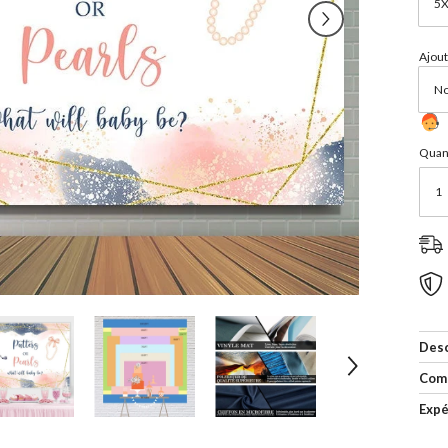
Ajout
Quant
Desc
Com
Expé