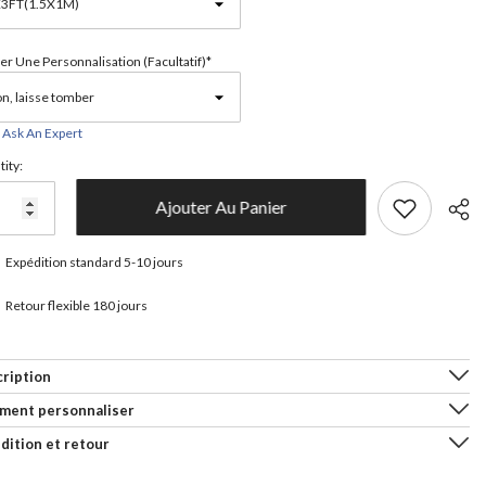
er Une Personnalisation (facultatif)*
Ask An Expert
ity:
Ajouter Au Panier
Expédition standard 5-10 jours
Retour flexible 180 jours
Parta
ription
ment personnaliser
dition et retour