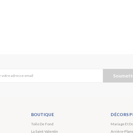
Soumett
 votre adresse email
BOUTIQUE
DÉCORS P
Toile De Fond
Mariage Et D
La Saint-Valentin
Arrière-Plan