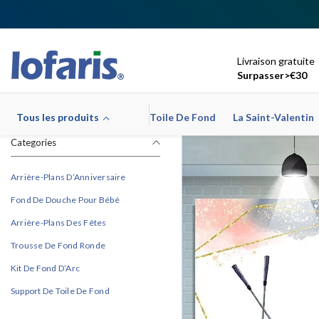
Ignorer Et Passer Au Contenu
Livraison gratuite
Surpasser>€30
Tous les produits
Toile De Fond
La Saint-Valentin
Categories
Arrière-Plans D’Anniversaire
Fond De Douche Pour Bébé
Arrière-Plans Des Fêtes
Trousse De Fond Ronde
Kit De Fond D’Arc
Support De Toile De Fond