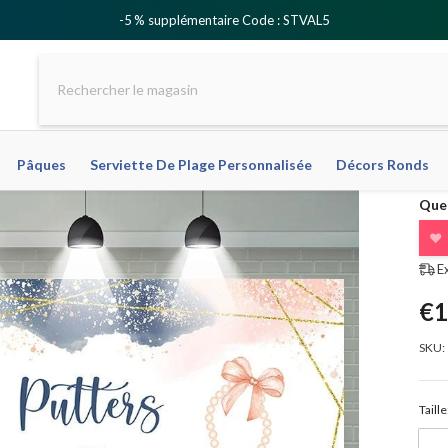
-5 % supplémentaire Code : STVAL5
Pâques
Serviette De Plage Personnalisée
Décors Ronds
Que 
❤
E
€1
SKU:
Taille