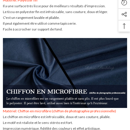
Matériel: Polyester fin
Il a une surface très lisse pour de meilleurs résultats d'impression.
Le tissu en polyester fin est infroissable, sans couture, doux et léger.
C'est un rangement lavable et pliable.
Il peut également être utilisé comme tapisserie.
Facile à accrocher sur support de fond.
Matériel: Chiffon en microfibre (chiffon de photographie professionnelle)
Le chiffon en microfibre est infroissable, doux et sans couture, pliable.
Le motif est réaliste et le sens stéréo est fort.
Impression numérique, fidélité des couleurs et effet artistique.