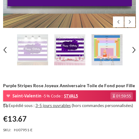
Purple Stripes Rose Joyeux Anniversaire Toile de Fond pour Fille
❤
Saint-Valentin
-5 % Code :
STVAL5
⏳
01:59:54
Expédié sous :
3-5 jours ouvrables
(hors commandes personnalisées)
€13.67
SKU:
HJ07951-E