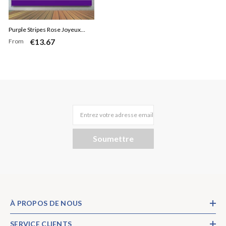
Purple Stripes Rose Joyeux
€13.67
From
Anniversaire Toile de Fond
pour Fille
Entrez votre adresse email
Soumettre
À PROPOS DE NOUS
SERVICE CLIENTS