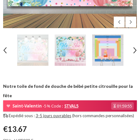
Notre toile de fond de douche de bébé petite citrouille pour la
fête
❤
Saint-Valentin
-5 % Code :
STVAL5
⏳
01:59:54
Expédié sous :
3-5 jours ouvrables
(hors commandes personnalisées)
€13.67