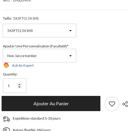
SKU:
LH0D390-E
Taille:
5X3FT(1.5X1M)
Ajouter Une Personnalisation (facultatif)*
Ask An Expert
Quantity:
Ajouter Au Panier
Expédition standard 5-10 jours
Retour flexible 180 jours