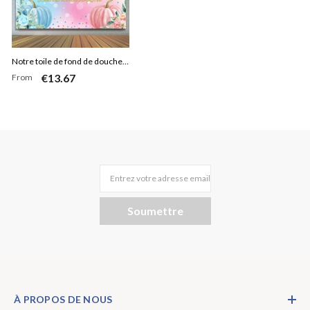
Notre toile de fond de douche
€13.67
From
de bébé petite citrouille pour la
fête
Entrez votre adresse email
Soumettre
À PROPOS DE NOUS