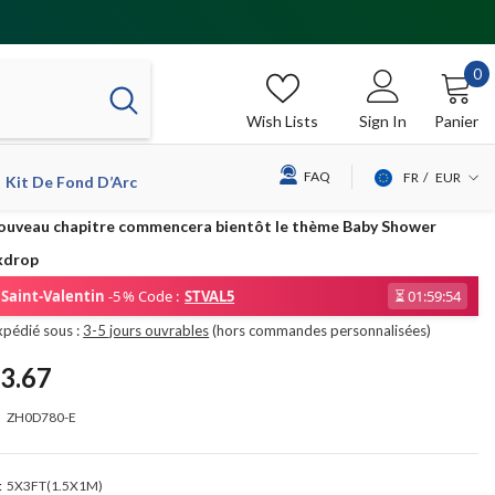
0
0
it
Wish Lists
Sign In
Panier
FAQ
FR
EUR
Kit De Fond D’Arc
USD
ouveau chapitre commencera bientôt le thème Baby Shower
EUR
kdrop
GBP
Saint-Valentin
-5 % Code :
STVAL5
⏳
01:59:54
CHF
xpédié sous :
3-5 jours ouvrables
(hors commandes personnalisées)
3.67
ZH0D780-E
:
5X3FT(1.5X1M)