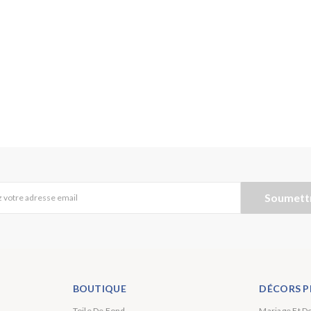
Soumett
 votre adresse email
BOUTIQUE
DÉCORS P
Toile De Fond
Mariage Et D