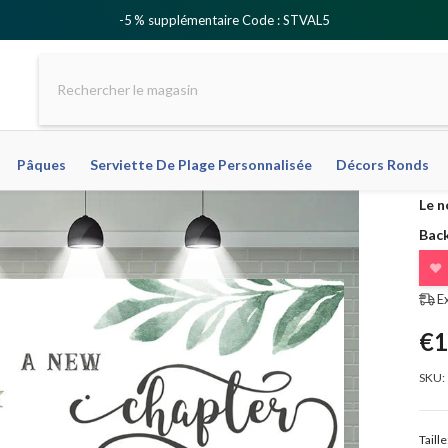
-5 % supplémentaire Code : STVAL5
Pâques
Serviette De Plage Personnalisée
Décors Ronds
Le n
Bac
❤
E
€1
SKU:
Taille