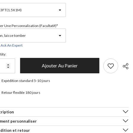
er Une Personnalisation (facultatif)*
Ask An Expert
ity:
Ajouter Au Panier
Expédition standard 5-10 jours
Retour flexible 180 jours
Parta
ription
ment personnaliser
dition et retour