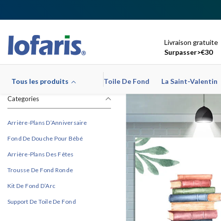
Ignorer Et Passer Au Contenu
Livraison gratuite
Surpasser>€30
Tous les produits
Toile De Fond
La Saint-Valentin
Categories
Arrière-Plans D’Anniversaire
Fond De Douche Pour Bébé
Arrière-Plans Des Fêtes
Trousse De Fond Ronde
Kit De Fond D’Arc
Support De Toile De Fond