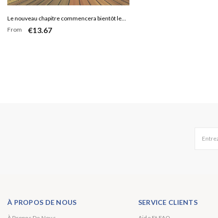
Le nouveau chapitre commencera bientôt le
€13.67
From
thème Baby Shower Backdrop
Entrez
À PROPOS DE NOUS
SERVICE CLIENTS
À Propos De Nous
Aide Et FAQ