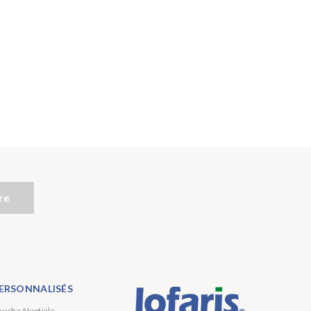
re
ERSONNALISÉS
ouche Nuptiale