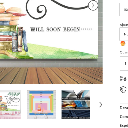
Ajout
Quant
Desc
Com
Expé