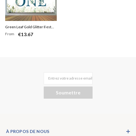
Green Leaf Gold Glitter Il est
€13.67
From
une toile de fond sauvage pour
un anniversaire
Entrez votre adresse email
Soumettre
À PROPOS DE NOUS