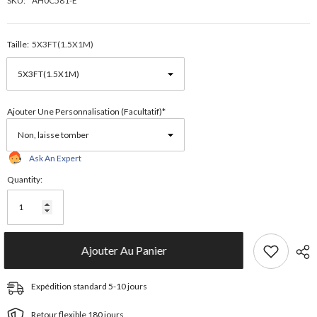
SKU:
AH0C581-E
Taille:
5X3FT(1.5X1M)
Ajouter Une Personnalisation (facultatif)*
Ask An Expert
Quantity:
Ajouter Au Panier
Expédition standard 5-10 jours
Retour flexible 180 jours