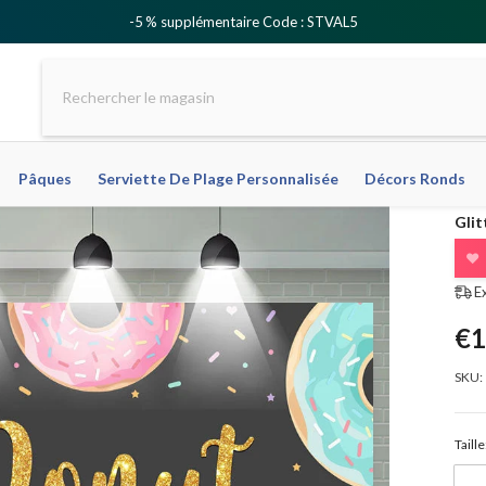
-5 % supplémentaire Code : STVAL5
Pâques
Serviette De Plage Personnalisée
Décors Ronds
Glit
❤
E
€1
SKU:
Taille