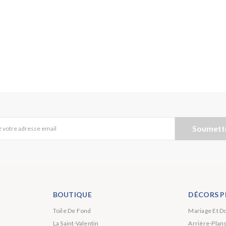
Soumett
 votre adresse email
BOUTIQUE
DÉCORS P
Toile De Fond
Mariage Et D
La Saint-Valentin
Arrière-Plan