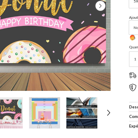
Ajout
Quant
Desc
Com
Expé