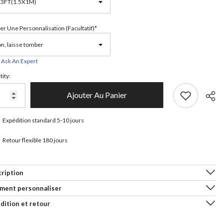
er Une Personnalisation (facultatif)*
Ask An Expert
ity:
Ajouter Au Panier
Expédition standard 5-10 jours
Retour flexible 180 jours
Parta
ription
ment personnaliser
dition et retour