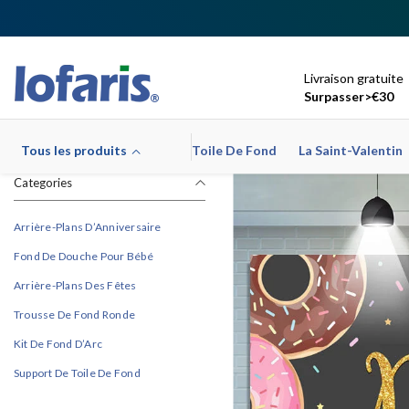
Ignorer Et Passer Au Contenu
Livraison gratuite
Surpasser>€30
Tous les produits
Toile De Fond
La Saint-Valentin
Categories
Arrière-Plans D’Anniversaire
Fond De Douche Pour Bébé
Arrière-Plans Des Fêtes
Trousse De Fond Ronde
Kit De Fond D’Arc
Support De Toile De Fond