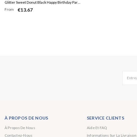
Glitter Sweet Donut Black Happy Birthday Party
€13.67
From
Toile de fond
Entrez
À PROPOS DE NOUS
SERVICE CLIENTS
À Propos De Nous
Aide Et FAQ
Contactez-Nous
Informations Sur La Livraison