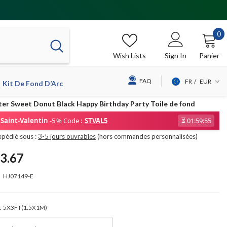
0
0
it
Wish Lists
Sign In
Panier
FAQ
FR
EUR
Kit De Fond D’Arc
USD
ter Sweet Donut Black Happy Birthday Party Toile de fond
EUR
Saint-Valentin
-5 % Code :
STVAL5
⏳
01:59:55
GBP
xpédié sous :
3-5 jours ouvrables
(hors commandes personnalisées)
CHF
3.67
HJ07149-E
:
5X3FT(1.5X1M)