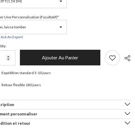
er Une Personnalisation (facultatif)*
Ask An Expert
ity:
Ajouter Au Panier
Expédition standard 5-10 jours
Retour flexible 180 jours
Parta
ription
ment personnaliser
dition et retour