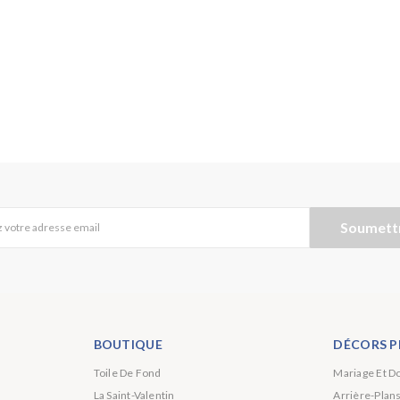
Soumett
 votre adresse email
BOUTIQUE
DÉCORS P
Toile De Fond
Mariage Et D
La Saint-Valentin
Arrière-Plan