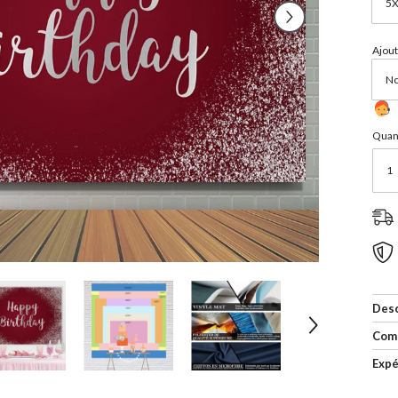
Ajout
Quant
Desc
Com
Expé