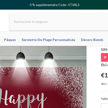
-5 % supplémentaire Code : STVAL5
Pâques
Serviette De Plage Personnalisée
Décors Ronds
Glit
❤
E
€1
SKU:
Taille