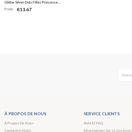
Glitter Silver Dots Filles Princesse
€13.67
From
Anniversaire Toile de Fond
Entrez
À PROPOS DE NOUS
SERVICE CLIENTS
À Propos De Nous
Aide Et FAQ
Contactez-Nous
Informations Sur La Livraison