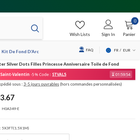
0
0
it
Wish Lists
Sign In
Panier
FAQ
FR
EUR
Kit De Fond D’Arc
USD
ter Silver Dots Filles Princesse Anniversaire Toile de Fond
EUR
Saint-Valentin
-5 % Code :
STVAL5
⏳
01:59:54
GBP
xpédié sous :
3-5 jours ouvrables
(hors commandes personnalisées)
CHF
3.67
H0A349-E
:
5X3FT(1.5X1M)