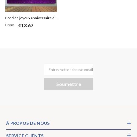
Fond de joyeux anniversaire de
€13.67
From
paillettes d'or de ballons violets
Entrez votre adresse email
Soumettre
À PROPOS DE NOUS
SERVICE CLIENTS