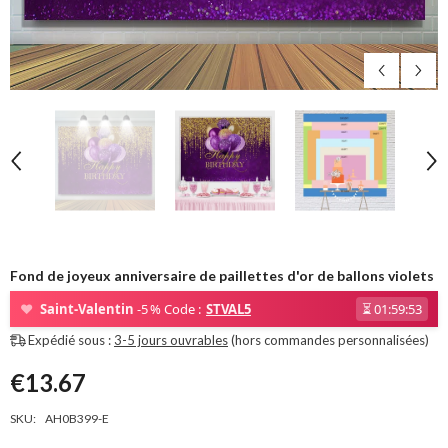
Fond de joyeux anniversaire de paillettes d'or de ballons violets
❤
Saint-Valentin
-5 % Code :
STVAL5
⏳
01:59:53
Expédié sous :
3-5 jours ouvrables
(hors commandes personnalisées)
€13.67
SKU:
AH0B399-E