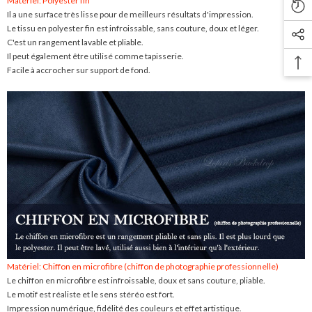
Matériel: Polyester fin
Il a une surface très lisse pour de meilleurs résultats d'impression.
Le tissu en polyester fin est infroissable, sans couture, doux et léger.
C'est un rangement lavable et pliable.
Il peut également être utilisé comme tapisserie.
Facile à accrocher sur support de fond.
Matériel: Chiffon en microfibre (chiffon de photographie professionnelle)
Le chiffon en microfibre est infroissable, doux et sans couture, pliable.
Le motif est réaliste et le sens stéréo est fort.
Impression numérique, fidélité des couleurs et effet artistique.