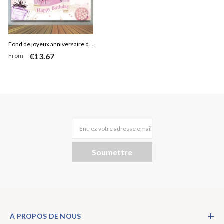
Fond de joyeux anniversaire de
€13.67
From
fête de spa de paillettes d'or
floral rose
Entrez votre adresse email
Soumettre
À PROPOS DE NOUS