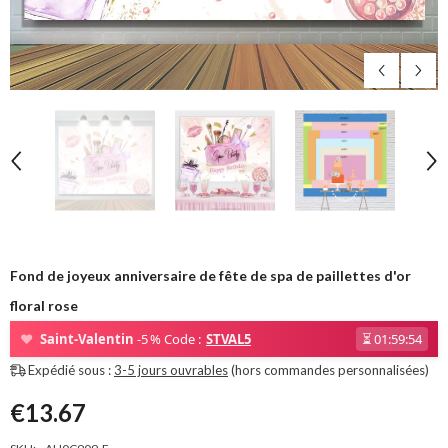
Fond de joyeux anniversaire de fête de spa de paillettes d'or
floral rose
❤
Saint-Valentin
-5 % Code :
STVAL5
⏳
01:59:53
Expédié sous :
3-5 jours ouvrables
(hors commandes personnalisées)
€13.67