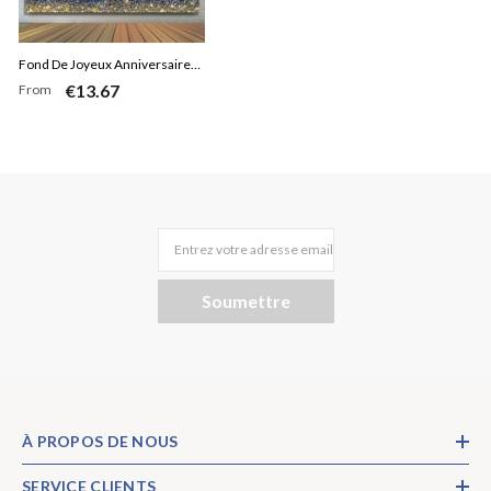
Fond De Joyeux Anniversaire
€13.67
From
Boked Ball Bleu Foncé Et Or
Entrez votre adresse email
Soumettre
À PROPOS DE NOUS
SERVICE CLIENTS