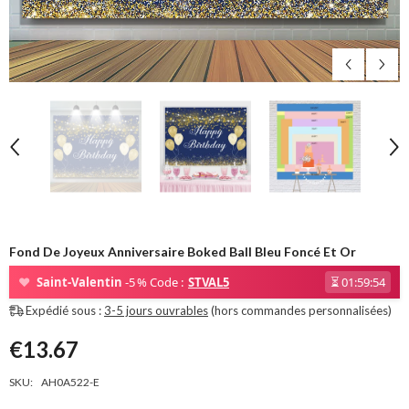
Fond De Joyeux Anniversaire Boked Ball Bleu Foncé Et Or
❤
Saint-Valentin
-5 % Code :
STVAL5
⏳
01:59:53
Expédié sous :
3-5 jours ouvrables
(hors commandes personnalisées)
€13.67
SKU:
AH0A522-E