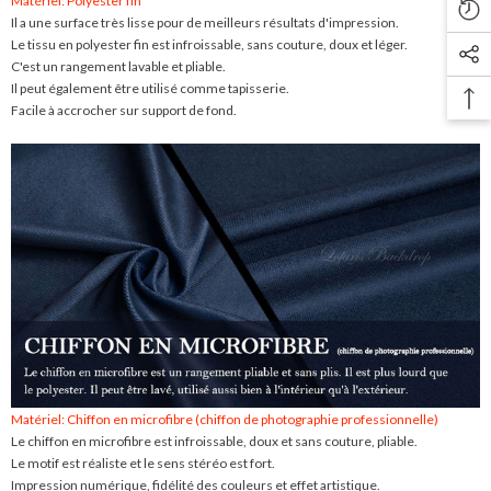
Matériel: Polyester fin
Il a une surface très lisse pour de meilleurs résultats d'impression.
Le tissu en polyester fin est infroissable, sans couture, doux et léger.
C'est un rangement lavable et pliable.
Il peut également être utilisé comme tapisserie.
Facile à accrocher sur support de fond.
Matériel: Chiffon en microfibre (chiffon de photographie professionnelle)
Le chiffon en microfibre est infroissable, doux et sans couture, pliable.
Le motif est réaliste et le sens stéréo est fort.
Impression numérique, fidélité des couleurs et effet artistique.