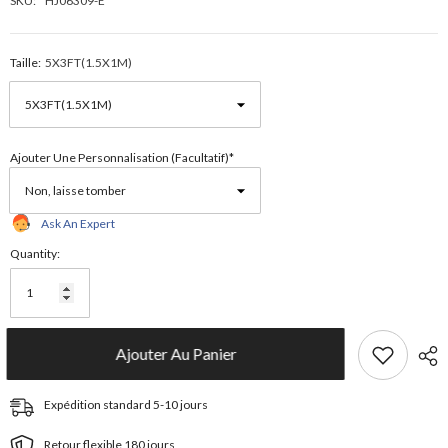
SKU:
HJ06309-E
Taille:
5X3FT(1.5X1M)
Ajouter Une Personnalisation (facultatif)*
Ask An Expert
Quantity:
Ajouter Au Panier
Expédition standard 5-10 jours
Retour flexible 180 jours