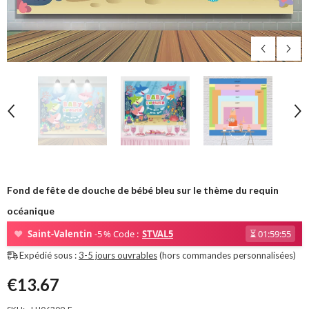
Fond de fête de douche de bébé bleu sur le thème du requin
océanique
❤
Saint-Valentin
-5 % Code :
STVAL5
⏳
01:59:54
Expédié sous :
3-5 jours ouvrables
(hors commandes personnalisées)
€13.67