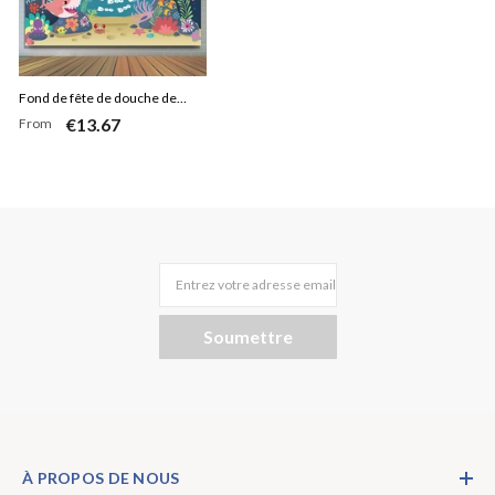
Fond de fête de douche de
€13.67
From
bébé bleu sur le thème du
requin océanique
Entrez votre adresse email
Soumettre
À PROPOS DE NOUS