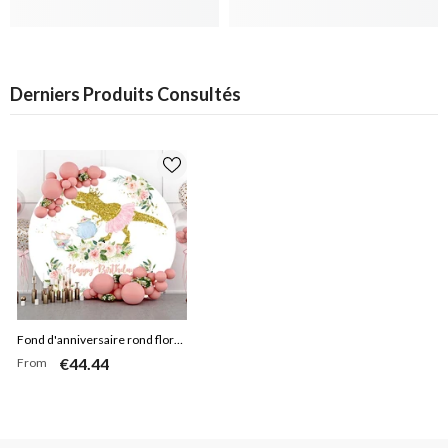
Derniers Produits Consultés
Fond d'anniversaire rond floral
€44.44
From
de dinosaure de paillettes d'or