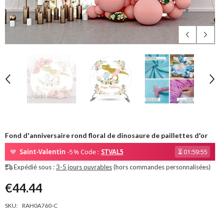
Fond d'anniversaire rond floral de dinosaure de paillettes d'or
❤
Saint-Valentin
-5 % Code :
STVAL5
⏳
01:59:54
Expédié sous :
3-5 jours ouvrables
(hors commandes personnalisées)
€44.44
SKU:
RAH0A760-C