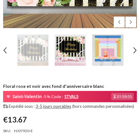
Floral rose et noir avec fond d'anniversaire blanc
❤
Saint-Valentin
-5 % Code :
STVAL5
⏳
01:59:54
Expédié sous :
3-5 jours ouvrables
(hors commandes personnalisées)
€13.67
SKU:
HJ07920-E