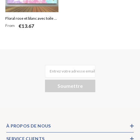
Floral rose et blanc avec toile de
€13.67
From
fond de douche de bébé licorne
Entrez votre adresse email
Soumettre
À PROPOS DE NOUS
SERVICE CLIENTS