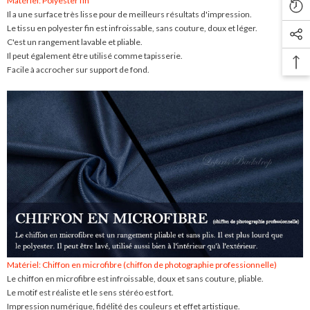
Matériel: Polyester fin
Il a une surface très lisse pour de meilleurs résultats d'impression.
Le tissu en polyester fin est infroissable, sans couture, doux et léger.
C'est un rangement lavable et pliable.
Il peut également être utilisé comme tapisserie.
Facile à accrocher sur support de fond.
Matériel: Chiffon en microfibre (chiffon de photographie professionnelle)
Le chiffon en microfibre est infroissable, doux et sans couture, pliable.
Le motif est réaliste et le sens stéréo est fort.
Impression numérique, fidélité des couleurs et effet artistique.