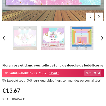
Floral rose et blanc avec toile de fond de douche de bébé licorne
❤
Saint-Valentin
-5 % Code :
STVAL5
⏳
01:59:53
Expédié sous :
3-5 jours ouvrables
(hors commandes personnalisées)
€13.67
SKU:
HJ07847-E