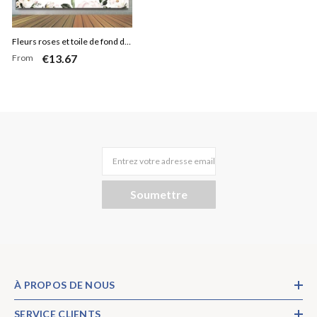
Fleurs roses et toile de fond de
€13.67
From
douche de bébé Bokeh or rose
Entrez votre adresse email
Soumettre
À PROPOS DE NOUS
SERVICE CLIENTS