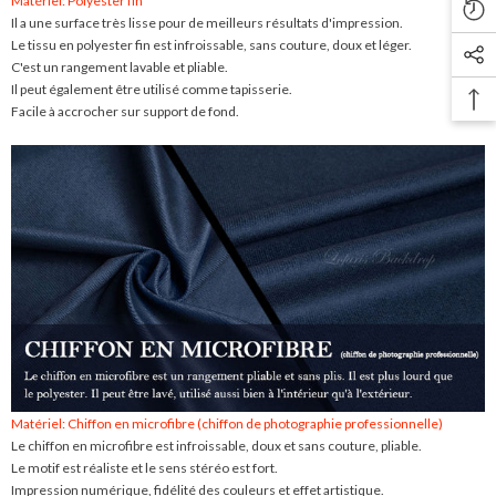
Matériel: Polyester fin
Il a une surface très lisse pour de meilleurs résultats d'impression.
Le tissu en polyester fin est infroissable, sans couture, doux et léger.
C'est un rangement lavable et pliable.
Il peut également être utilisé comme tapisserie.
Facile à accrocher sur support de fond.
Matériel: Chiffon en microfibre (chiffon de photographie professionnelle)
Le chiffon en microfibre est infroissable, doux et sans couture, pliable.
Le motif est réaliste et le sens stéréo est fort.
Impression numérique, fidélité des couleurs et effet artistique.