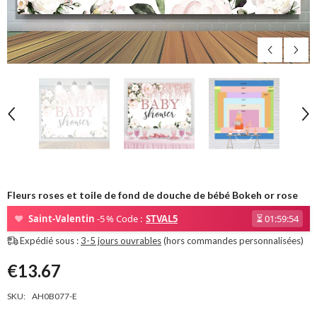
Fleurs roses et toile de fond de douche de bébé Bokeh or rose
❤
Saint-Valentin
-5 % Code :
STVAL5
⏳
01:59:53
Expédié sous :
3-5 jours ouvrables
(hors commandes personnalisées)
€13.67
SKU:
AH0B077-E