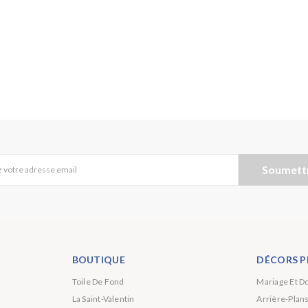
Soumett
 votre adresse email
BOUTIQUE
DÉCORS P
Toile De Fond
Mariage Et D
La Saint-Valentin
Arrière-Plan