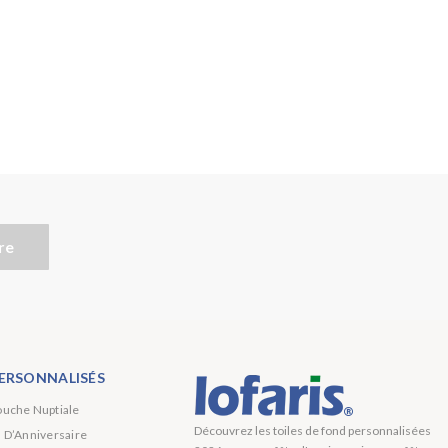
re
ERSONNALISÉS
ouche Nuptiale
Découvrez les toiles de fond personnalisées
s D’Anniversaire