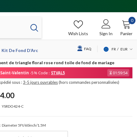
0
0
it
Wish Lists
Sign In
Panier
FAQ
FR
EUR
Kit De Fond D’Arc
USD
ent de triangle floral rose rond toile de fond de mariage
EUR
Saint-Valentin
-5 % Code :
STVAL5
⏳
01:59:53
GBP
xpédié sous :
3-5 jours ouvrables
(hors commandes personnalisées)
CHF
4.00
YSRDO424-C
:
Diameter 5Ft/60inch/1.5M