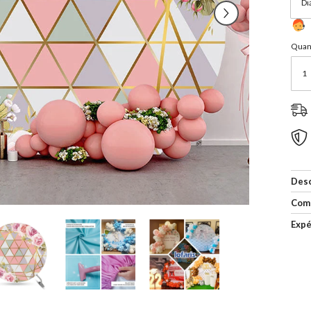
Quant
Desc
Com
Expé