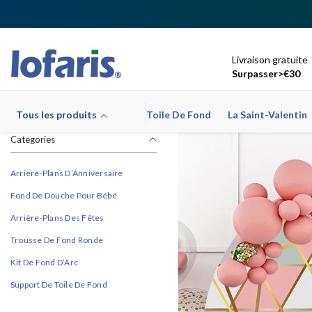
Ignorer Et Passer Au Contenu
Livraison gratuite
Surpasser>€30
Tous les produits
Toile De Fond
La Saint-Valentin
Categories
Arrière-Plans D’Anniversaire
Fond De Douche Pour Bébé
Arrière-Plans Des Fêtes
Trousse De Fond Ronde
Kit De Fond D’Arc
Support De Toile De Fond