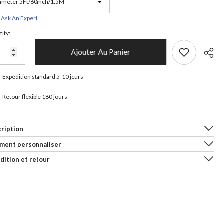
Ask An Expert
ity:
Ajouter Au Panier
Expédition standard 5-10 jours
Retour flexible 180 jours
Parta
ription
ment personnaliser
dition et retour