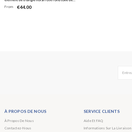
€44.00
From
fond de mariage
Entrez
À PROPOS DE NOUS
SERVICE CLIENTS
À Propos De Nous
Aide Et FAQ
Contactez-Nous
Informations Sur La Livraison