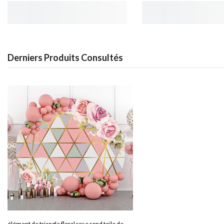
Derniers Produits Consultés
élément de triangle floral rose rond toile de