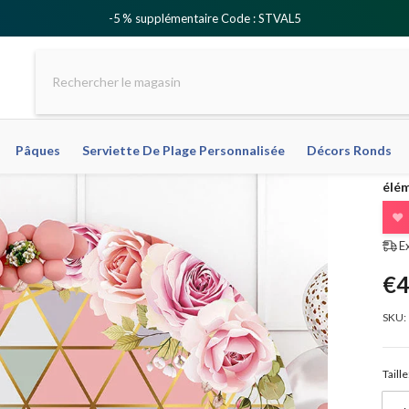
-5 % supplémentaire Code : STVAL5
Pâques
Serviette De Plage Personnalisée
Décors Ronds
élém
❤
E
€4
SKU:
Taille