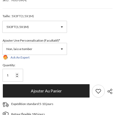
SKU:
HJ07090-E
Taille:
5X3FT(1.5X1M)
Ajouter Une Personnalisation (facultatif)*
Ask An Expert
Quantity:
Ajouter Au Panier
Expédition standard 5-10 jours
Retour flexible 180 jours