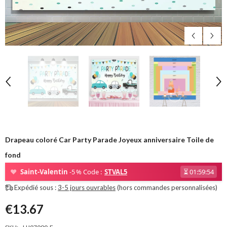
Drapeau coloré Car Party Parade Joyeux anniversaire Toile de
fond
❤
Saint-Valentin
-5 % Code :
STVAL5
⏳
01:59:53
Expédié sous :
3-5 jours ouvrables
(hors commandes personnalisées)
€13.67