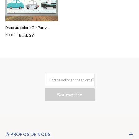
Drapeau coloré Car Party
€13.67
From
Parade Joyeux anniversaire
Toile de fond
Entrez votre adresse email
Soumettre
À PROPOS DE NOUS