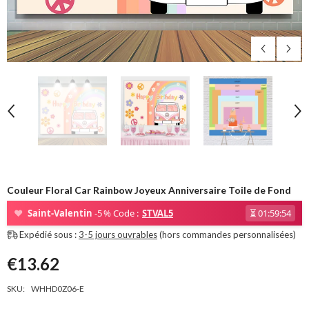
Couleur Floral Car Rainbow Joyeux Anniversaire Toile de Fond
❤
Saint-Valentin
-5 % Code :
STVAL5
⏳
01:59:54
Expédié sous :
3-5 jours ouvrables
(hors commandes personnalisées)
€13.62
SKU:
WHHD0Z06-E