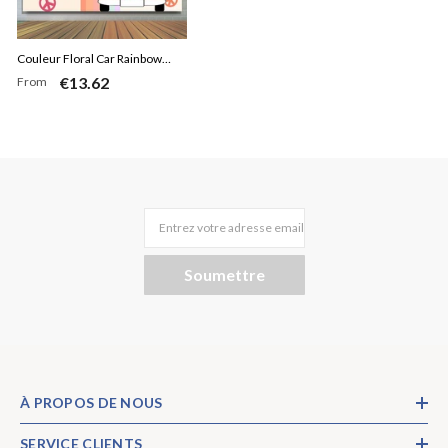
Couleur Floral Car Rainbow
€13.62
From
Joyeux Anniversaire Toile de
Fond
Entrez votre adresse email
Soumettre
À PROPOS DE NOUS
SERVICE CLIENTS