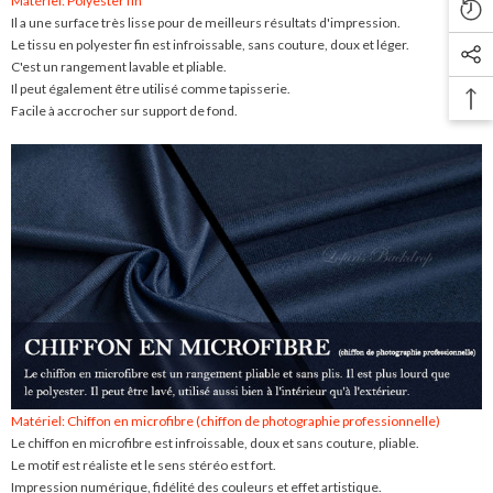
Matériel: Polyester fin
Il a une surface très lisse pour de meilleurs résultats d'impression.
Le tissu en polyester fin est infroissable, sans couture, doux et léger.
C'est un rangement lavable et pliable.
Il peut également être utilisé comme tapisserie.
Facile à accrocher sur support de fond.
Matériel: Chiffon en microfibre (chiffon de photographie professionnelle)
Le chiffon en microfibre est infroissable, doux et sans couture, pliable.
Le motif est réaliste et le sens stéréo est fort.
Impression numérique, fidélité des couleurs et effet artistique.