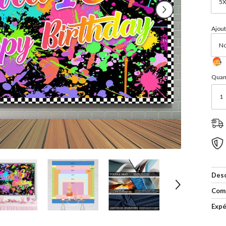
Ajout
Quant
Desc
Com
Expé