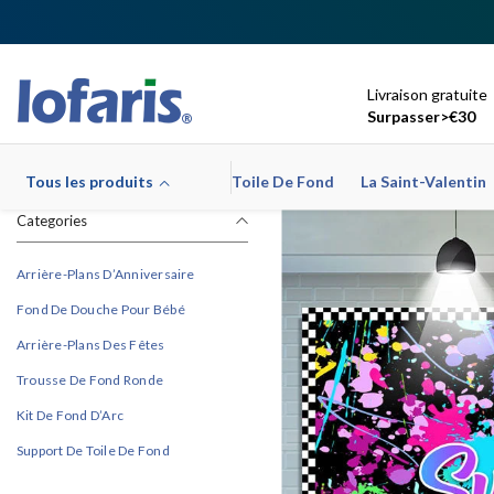
Ignorer Et Passer Au Contenu
Livraison gratuite
Surpasser>€30
Tous les produits
Toile De Fond
La Saint-Valentin
Categories
Arrière-Plans D’Anniversaire
Fond De Douche Pour Bébé
Arrière-Plans Des Fêtes
Trousse De Fond Ronde
Kit De Fond D’Arc
Support De Toile De Fond