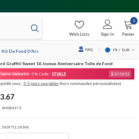
0
0
it
Wish Lists
Sign In
Panier
FAQ
FR
EUR
Kit De Fond D’Arc
USD
ré Graffiti Sweet 16 Joyeux Anniversaire Toile de Fond
EUR
Saint-Valentin
-5 % Code :
STVAL5
⏳
01:59:53
GBP
xpédié sous :
3-5 jours ouvrables
(hors commandes personnalisées)
CHF
3.67
AH0B417-E
:
5X3FT(1.5X1M)