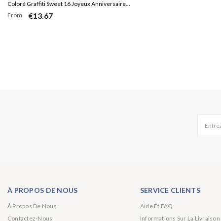
Coloré Graffiti Sweet 16 Joyeux Anniversaire
€13.67
From
Toile de Fond
Entrez
À PROPOS DE NOUS
SERVICE CLIENTS
À Propos De Nous
Aide Et FAQ
Contactez-Nous
Informations Sur La Livraison