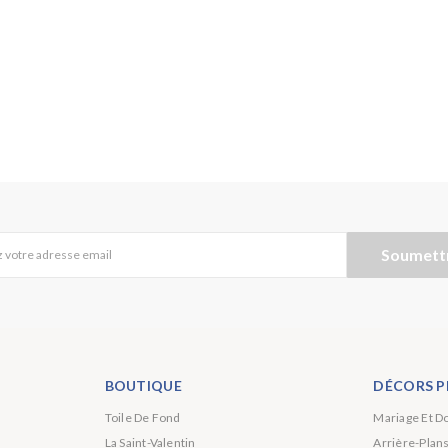
Soumett
 votre adresse email
BOUTIQUE
DÉCORS P
Toile De Fond
Mariage Et D
La Saint-Valentin
Arrière-Plan