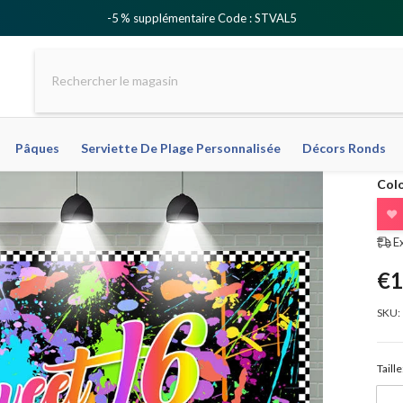
-5 % supplémentaire Code : STVAL5
Pâques
Serviette De Plage Personnalisée
Décors Ronds
Colo
❤
E
€1
SKU:
Taille