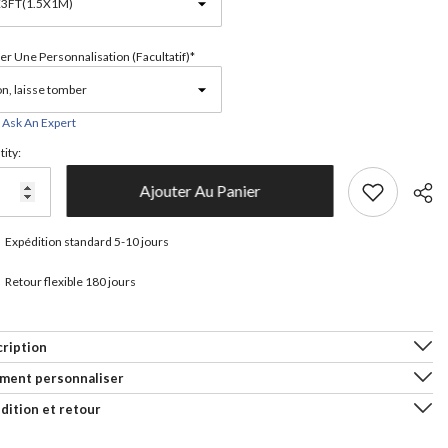
er Une Personnalisation (facultatif)*
Ask An Expert
ity:
Ajouter Au Panier
Expédition standard 5-10 jours
Retour flexible 180 jours
Parta
ription
ment personnaliser
dition et retour