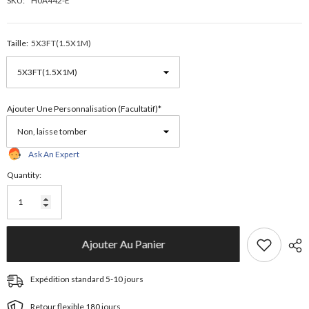
SKU:
H0A442-E
Taille:
5X3FT(1.5X1M)
Ajouter Une Personnalisation (facultatif)*
Ask An Expert
Quantity:
Ajouter Au Panier
Expédition standard 5-10 jours
Retour flexible 180 jours