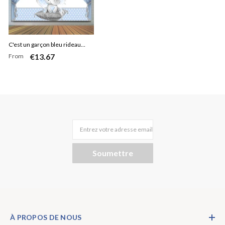
C'est un garçon bleu rideau
€13.67
From
éléphant points bébé douche
toile de fond
Entrez votre adresse email
Soumettre
À PROPOS DE NOUS