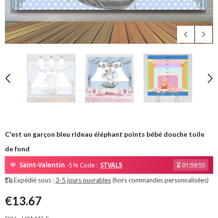
C'est un garçon bleu rideau éléphant points bébé douche toile
de fond
❤
Saint-Valentin
-5 % Code :
STVAL5
⏳
01:59:53
Expédié sous :
3-5 jours ouvrables
(hors commandes personnalisées)
€13.67