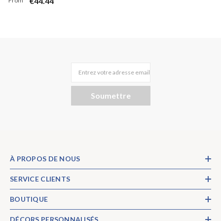
€44.44
From
fond ronde pour fête prénatale
Entrez votre adresse email
Soumettre
À PROPOS DE NOUS
SERVICE CLIENTS
BOUTIQUE
DÉCORS PERSONNALISÉS