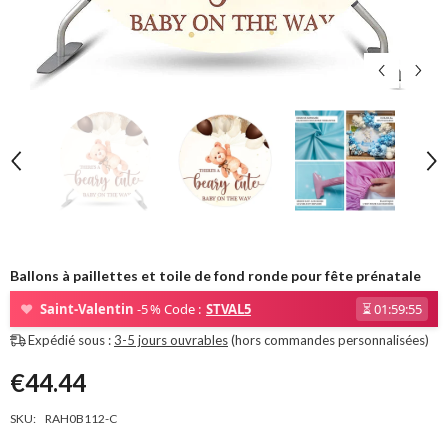
Ballons à paillettes et toile de fond ronde pour fête prénatale
❤
Saint-Valentin
-5 % Code :
STVAL5
⏳
01:59:55
Expédié sous :
3-5 jours ouvrables
(hors commandes personnalisées)
€44.44
SKU:
RAH0B112-C