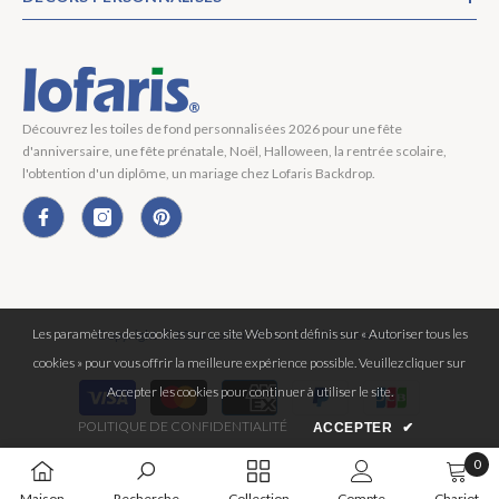
Découvrez les toiles de fond personnalisées 2026 pour une fête
d'anniversaire, une fête prénatale, Noël, Halloween, la rentrée scolaire,
l'obtention d'un diplôme, un mariage chez Lofaris Backdrop.
Les paramètres des cookies sur ce site Web sont définis sur « Autoriser tous les
Copyright © 2026 Lofaris® Tous Droits Réservés.
cookies » pour vous offrir la meilleure expérience possible. Veuillez cliquer sur
Moyens
Accepter les cookies pour continuer à utiliser le site.
de
POLITIQUE DE CONFIDENTIALITÉ
ACCEPTER
✔
paiement
0
0
Maison
Recherche
Collection
Compte
Chariot