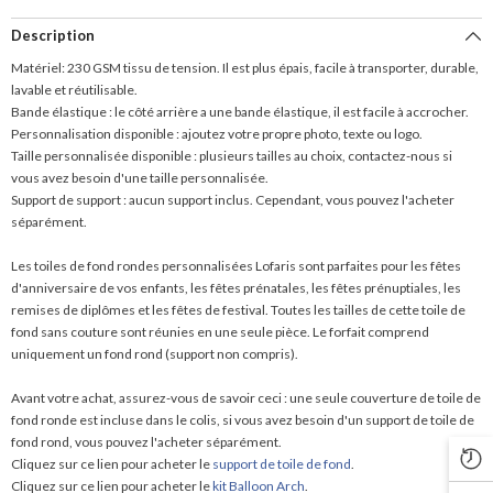
Description
Matériel: 230 GSM tissu de tension. Il est plus épais, facile à transporter, durable,
lavable et réutilisable.
Bande élastique : le côté arrière a une bande élastique, il est facile à accrocher.
Personnalisation disponible : ajoutez votre propre photo, texte ou logo.
Taille personnalisée disponible : plusieurs tailles au choix, contactez-nous si
vous avez besoin d'une taille personnalisée.
Support de support : aucun support inclus. Cependant, vous pouvez l'acheter
séparément.
Les toiles de fond rondes personnalisées Lofaris sont parfaites pour les fêtes
d'anniversaire de vos enfants, les fêtes prénatales, les fêtes prénuptiales, les
remises de diplômes et les fêtes de festival. Toutes les tailles de cette toile de
fond sans couture sont réunies en une seule pièce. Le forfait comprend
uniquement un fond rond (support non compris).
Avant votre achat, assurez-vous de savoir ceci : une seule couverture de toile de
fond ronde est incluse dans le colis, si vous avez besoin d'un support de toile de
fond rond, vous pouvez l'acheter séparément.
Cliquez sur ce lien pour acheter le
support de toile de fond
.
Cliquez sur ce lien pour acheter le
kit Balloon Arch
.