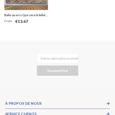
Balle ou arcs Que sera le bébé
€13.67
From
pour révéler le sexe
Entrez votre adresse email
Soumettre
À PROPOS DE NOUS
SERVICE CLIENTS