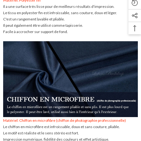
Matériel: Polyester fin
Il a une surface très lisse pour de meilleurs résultats d'impression.
Le tissu en polyester fin est infroissable, sans couture, doux et léger.
C'est un rangement lavable et pliable.
Il peut également être utilisé comme tapisserie.
Facile à accrocher sur support de fond.
Matériel: Chiffon en microfibre (chiffon de photographie professionnelle)
Le chiffon en microfibre est infroissable, doux et sans couture, pliable.
Le motif est réaliste et le sens stéréo est fort.
Impression numérique, fidélité des couleurs et effet artistique.