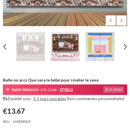
Balle ou arcs Que sera le bébé pour révéler le sexe
❤
Saint-Valentin
-5 % Code :
STVAL5
⏳
01:59:53
Expédié sous :
3-5 jours ouvrables
(hors commandes personnalisées)
€13.67
SKU:
LH0D830-E